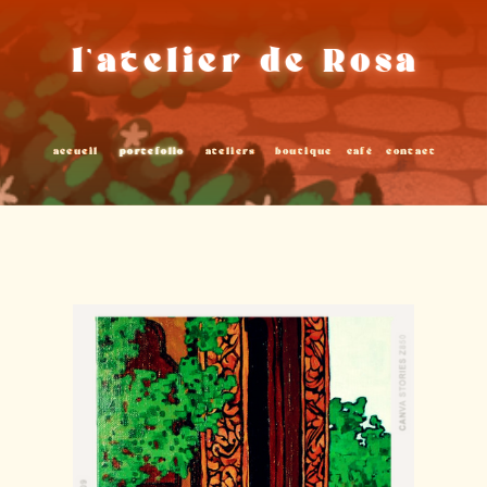
l’atelier de Rosa
accueil
portefolio
ateliers
boutique
café
contact